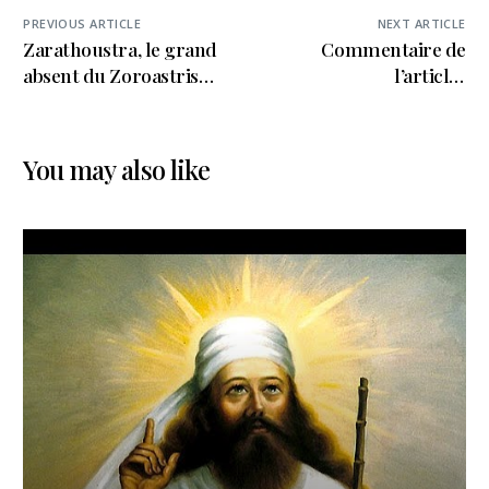
PREVIOUS ARTICLE
NEXT ARTICLE
Zarathoustra, le grand
Commentaire de
absent du Zoroastrisme
l’article :
– Khosro Khazai
« Zarathoustra,
(Pardis)
l’homme qui créa le
concept du bonheur »
You may also like